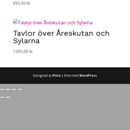
695,00
kr
Tavlor över Åreskutan och
Sylarna
1295,00
kr
Designad av
Pista
| Drivs med
WordPress