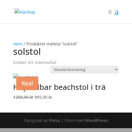
Hem
/ Produkter märkta ”solstol”
solstol
Endast ett sökresultat
Rea!
Hopfällbar beachstol i trä
Det
Det
1250,00
kr
995,00
kr
ursprungliga
nuvarande
priset
priset
var:
är:
Designad av
Pista
| Drivs med
WordPress
1250,00 kr.
995,00 kr.