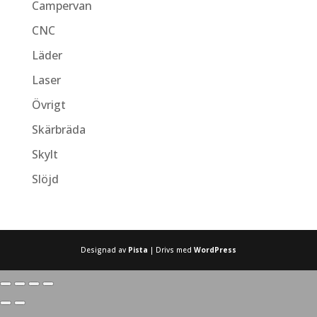
Campervan
CNC
Läder
Laser
Övrigt
Skärbräda
Skylt
Slöjd
Designad av
Pista
| Drivs med
WordPress