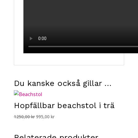
Du kanske också gillar …
Hopfällbar beachstol i trä
Det
Det
1250,00
kr
995,00
kr
ursprungliga
nuvarande
priset
priset
Relaterade produkter
var:
är: