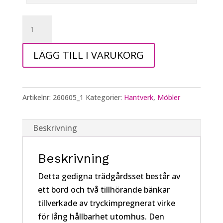
Trädgårdsbord
med
två
LÄGG TILL I VARUKORG
bänkar
mängd
Artikelnr:
260605_1
Kategorier:
Hantverk
,
Möbler
Beskrivning
Beskrivning
Detta gedigna trädgårdsset består av
ett bord och två tillhörande bänkar
tillverkade av tryckimpregnerat virke
för lång hållbarhet utomhus. Den